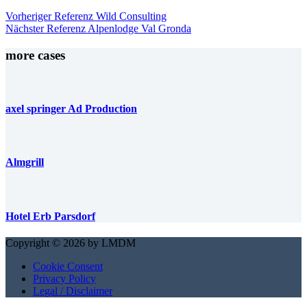
Vorheriger
Referenz
Wild Consulting
Nächster
Referenz
Alpenlodge Val Gronda
more cases
axel springer Ad Production
Almgrill
Hotel Erb Parsdorf
Copyright © 2026 by LMDM
Cookie Consent
Privacy Policy
Legal / Disclaimer