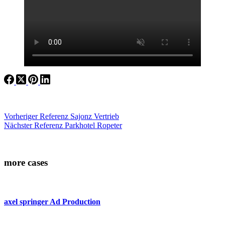
Vorheriger
Referenz
Sajonz Vertrieb
Nächster
Referenz
Parkhotel Ropeter
more cases
axel springer Ad Production